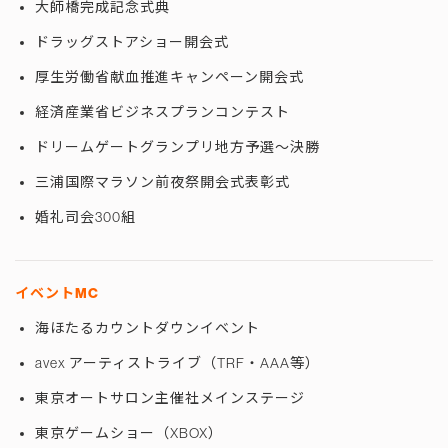
大師橋完成記念式典
ドラッグストアショー開会式
厚生労働省献血推進キャンペーン開会式
経済産業省ビジネスプランコンテスト
ドリームゲートグランプリ地方予選〜決勝
三浦国際マラソン前夜祭開会式表彰式
婚礼司会300組
イベントMC
海ほたるカウントダウンイベント
avex アーティストライブ（TRF・AAA等）
東京オートサロン主催社メインステージ
東京ゲームショー（XBOX）