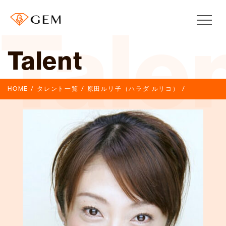
Tale
Talent
HOME
タレント一覧
原田ルリ子（ハラダ ルリコ）